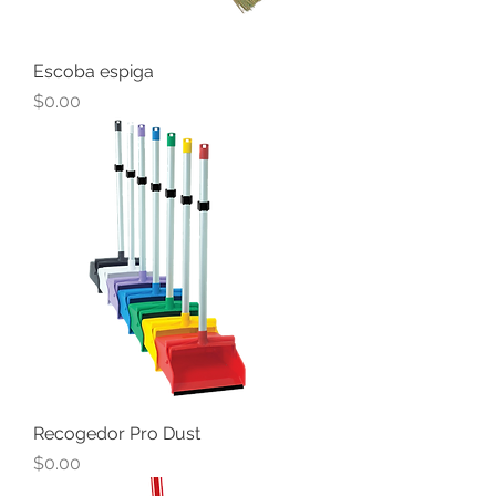
Escoba espiga
Precio
$0.00
Recogedor Pro Dust
Precio
$0.00