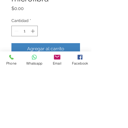
Precio
$0.00
Cantidad
*
Agregar al carrito
Phone
Whatsapp
Email
Facebook
Trapeador de microfibra en variedad 
de colores
Únete a nuestra lista de correo