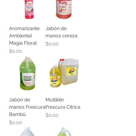
Aromarizante
Jabón de
Ambiental
manos cereza
Magia Floral
Precio
$0.00
Precio
$0.00
Jabón de
Multiklin
manos Frescura
Frescura Cítrica
Bambú
Precio
$0.00
Precio
$0.00