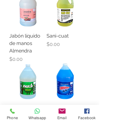
Jabón líquido
Sani-cuat
de manos
Precio
$0.00
Almendra
Precio
$0.00
Pinoklin
Limpiavidrios
Precio
Precio
$0.00
$0.00
Phone
Whatsapp
Email
Facebook