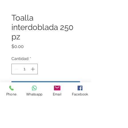
Toalla
interdoblada 250
pz
Precio
$0.00
Cantidad
*
Agregar al carrito
Phone
Whatsapp
Email
Facebook
Toalla interdoblada Dalia 250 pz por 
paquete
Caja con 8 paquetes