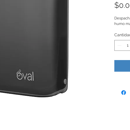
$0.
Despacha
humo ma
Cantida
Únete a nuestra lista de correo