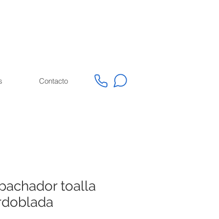
s
Contacto
pachador toalla
erdoblada