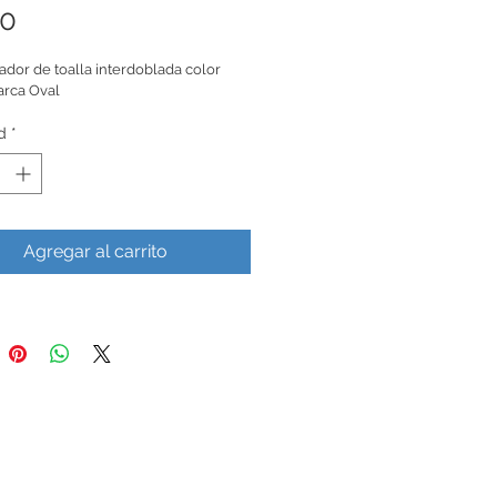
Precio
00
dor de toalla interdoblada color 
rca Oval
d
*
Agregar al carrito