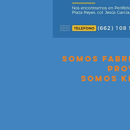
Empresa de 
Somos FABR
pro
somos k