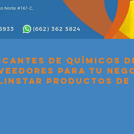
productos de limpieza en
ICANTES
de químicos d
veedores para tu neg
linstar productos de 