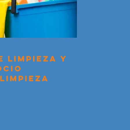
 hermosillo.
e limpieza
Y
ocio
limpieza