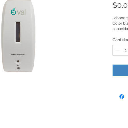
$0.
Jabonera
Color bla
capacidad
Cantida
Únete a nuestra lista de correo