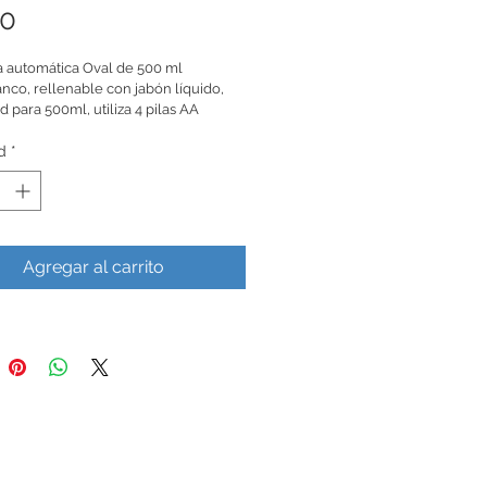
Precio
00
 automática Oval de 500 ml
nco, rellenable con jabón líquido, 
 para 500ml, utiliza 4 pilas AA
d
*
Agregar al carrito