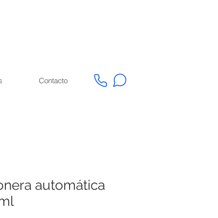
s
Contacto
onera automática
ml