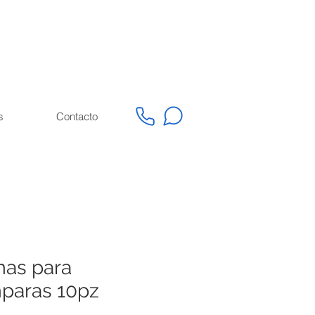
s
Contacto
as para
paras 10pz