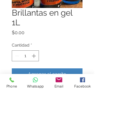
Brillantas en gel
1L
Precio
$0.00
Cantidad
*
Agregar al carrito
Phone
Whatsapp
Email
Facebook
Abrillantador de llantas tipo "Armor all" 
en gel
Presentación de 1L